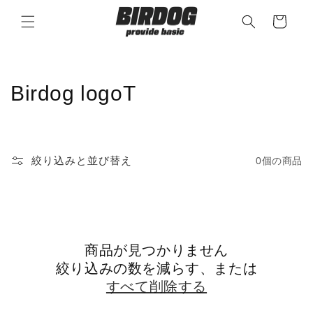
コンテ
カ
ンツに
ー
進む
ト
コ
Birdog logoT
レ
ク
絞り込みと並び替え
0個の商品
シ
ョ
ン
商品が見つかりません
:
絞り込みの数を減らす、または
すべて削除する