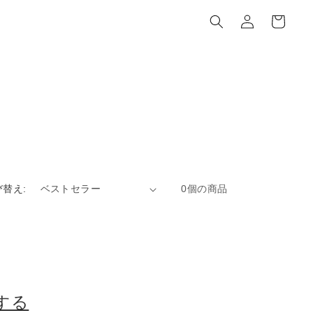
カ
グ
ー
イ
ト
ン
び替え:
0個の商品
する