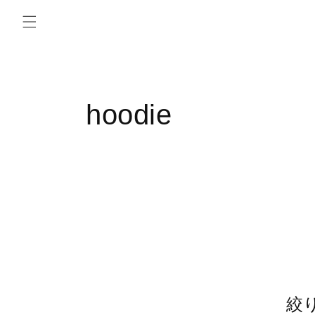
コンテ
ンツに
進む
コ
hoodie
レ
ク
シ
ョ
ン
絞